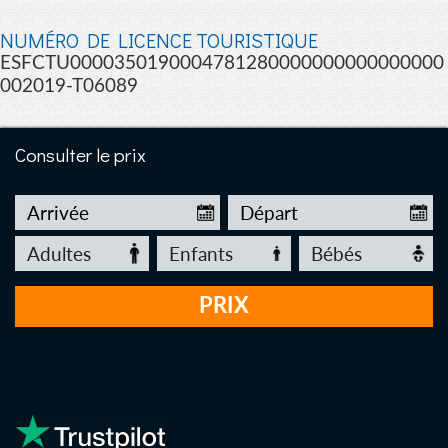
NUMÉRO DE LICENCE TOURISTIQUE
ESFCTU0000350190004781280000000000000000
002019-T06089
Consulter le prix