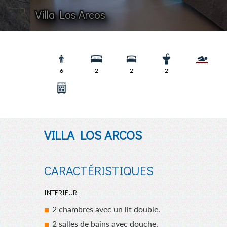
Villa Los
6
2
2
2
VILLA LOS ARCOS
CARACTÉRISTIQUES
INTERIEUR:
2 chambres avec un lit double.
2 salles de bains avec douche.